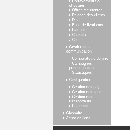
Prélèvements à
effectuer
Offres récurrentes
Relance des clients
Devis
Bons de livraisons
Factures
Chariots
Clients
Gestion de la
communication
Comparateurs de prix
Campagnes
promotionnelles
Statistiques
Configuration
Gestion des pays
Gestion des zones
Gestion des
transporteurs
Paiement
Glossaire
Achat en ligne