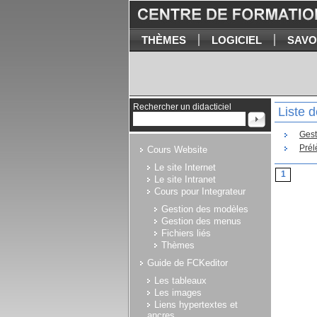
THÈMES
LOGICIEL
SAVO
Rechercher un didacticiel
Liste d
Gest
Prél
Cours Website
Le site Internet
1
Le site Intranet
Cours pour Integrateur
Gestion des modèles
Gestion des menus
Fichiers liés
Thèmes
Guide de FCKeditor
Les tableaux
Les images
Liens hypertextes et
ancres