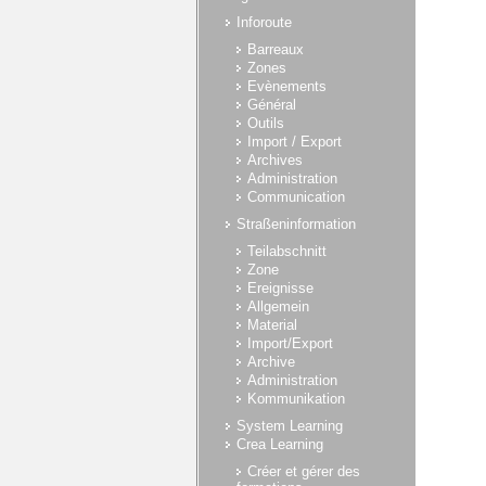
Inforoute
Barreaux
Zones
Evènements
Général
Outils
Import / Export
Archives
Administration
Communication
Straßeninformation
Teilabschnitt
Zone
Ereignisse
Allgemein
Material
Import/Export
Archive
Administration
Kommunikation
System Learning
Crea Learning
Créer et gérer des