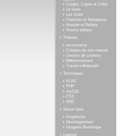
Couper, Copier et Coller
Le texte
Les listes
Chercher et Remplacer
Annuler et Refaire
Source éditeur
Thèmes
ecommerce
Création de site internet
Gestion de contenu
Référencement
Travail collaboratif
Techniques
AJAX
PHP
mySQL
CSS
W3C
Savoir-faire
Graphisme
Développement
Imagerie Numérique
Logiciel