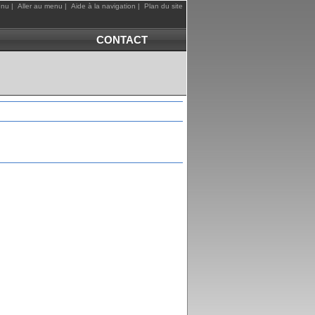
enu
|
Aller au menu
|
Aide à la navigation
|
Plan du site
CONTACT