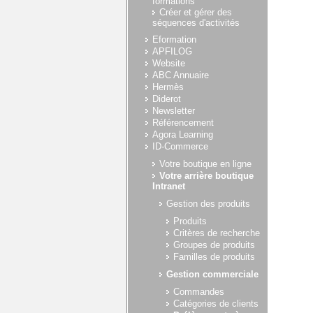
formations
Créer et gérer des
séquences d'activités
Eformation
APFILOG
Website
ABC Annuaire
Hermès
Diderot
Newsletter
Référencement
Agora Learning
ID-Commerce
Votre boutique en ligne
Votre arrière boutique
Intranet
Gestion des produits
Produits
Critères de recherche
Groupes de produits
Familles de produits
Gestion commerciale
Commandes
Catégories de clients