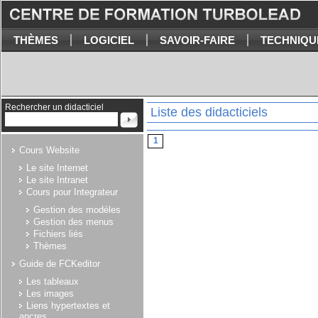
THÈMES
LOGICIEL
SAVOIR-FAIRE
TECHNIQU
Rechercher un didacticiel
Liste des didacticiels
1
Cours Website
Le site Internet
Le site Intranet
Cours pour Integrateur
Gestion des modèles
Gestion des menus
Fichiers liés
Thèmes
Guide de FCKeditor
Les tableaux
Les images
Liens hypertextes et
ancres