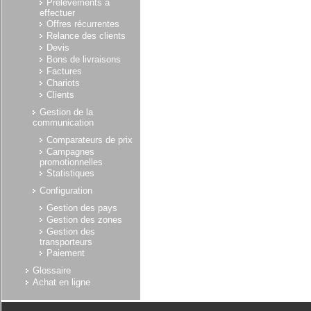
Prélèvements à
effectuer
Offres récurrentes
Relance des clients
Devis
Bons de livraisons
Factures
Chariots
Clients
Gestion de la
communication
Comparateurs de prix
Campagnes
promotionnelles
Statistiques
Configuration
Gestion des pays
Gestion des zones
Gestion des
transporteurs
Paiement
Glossaire
Achat en ligne