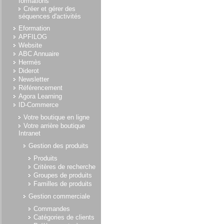
formations
Créer et gérer des
séquences d'activités
Eformation
APFILOG
Website
ABC Annuaire
Hermès
Diderot
Newsletter
Référencement
Agora Learning
ID-Commerce
Votre boutique en ligne
Votre arrière boutique
Intranet
Gestion des produits
Produits
Critères de recherche
Groupes de produits
Familles de produits
Gestion commerciale
Commandes
Catégories de clients