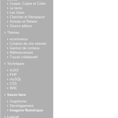
Couper, Copier et Coller
Le texte
Les listes
Chercher et Remplacer
Annuler et Refaire
Source éditeur
Thèmes
ecommerce
Création de site internet
Gestion de contenu
Référencement
Travail collaboratif
Techniques
AJAX
PHP
mySQL
CSS
W3C
Savoir-faire
Graphisme
Développement
Imagerie Numérique
Logiciel