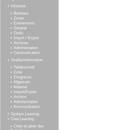
Inforoute
Barreaux
Zones
Evènements
Général
Outils
Import / Export
Archives
Administration
Communication
Straßeninformation
Teilabschnitt
Zone
Ereignisse
Allgemein
Material
Import/Export
Archive
Administration
Kommunikation
System Learning
Crea Learning
Créer et gérer des