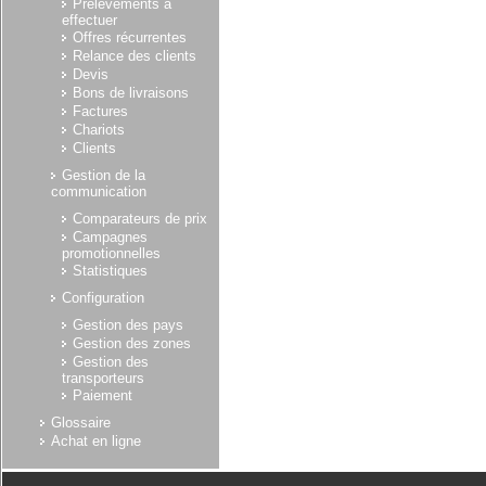
Prélèvements à
effectuer
Offres récurrentes
Relance des clients
Devis
Bons de livraisons
Factures
Chariots
Clients
Gestion de la
communication
Comparateurs de prix
Campagnes
promotionnelles
Statistiques
Configuration
Gestion des pays
Gestion des zones
Gestion des
transporteurs
Paiement
Glossaire
Achat en ligne