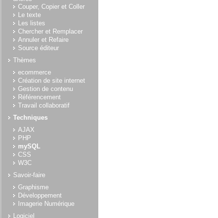
Couper, Copier et Coller
Le texte
Les listes
Chercher et Remplacer
Annuler et Refaire
Source éditeur
Thèmes
ecommerce
Création de site internet
Gestion de contenu
Référencement
Travail collaboratif
Techniques
AJAX
PHP
mySQL
CSS
W3C
Savoir-faire
Graphisme
Développement
Imagerie Numérique
Logiciel