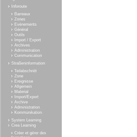
Inforoute
Barreaux
Zones
Evènements
Général
Outils
Import / Export
Archives
Administration
Communication
Straßeninformation
Teilabschnitt
Zone
Ereignisse
Allgemein
Material
Import/Export
Archive
Administration
Kommunikation
System Learning
Crea Learning
Créer et gérer des