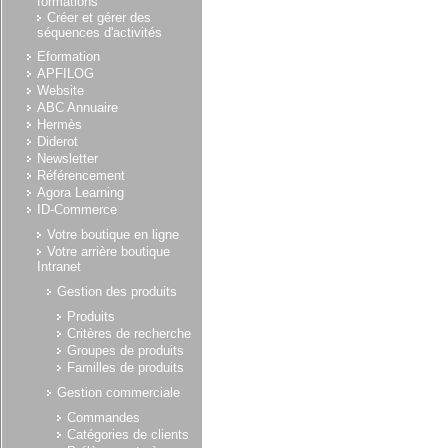
formations
Créer et gérer des
séquences d'activités
Eformation
APFILOG
Website
ABC Annuaire
Hermès
Diderot
Newsletter
Référencement
Agora Learning
ID-Commerce
Votre boutique en ligne
Votre arrière boutique
Intranet
Gestion des produits
Produits
Critères de recherche
Groupes de produits
Familles de produits
Gestion commerciale
Commandes
Catégories de clients