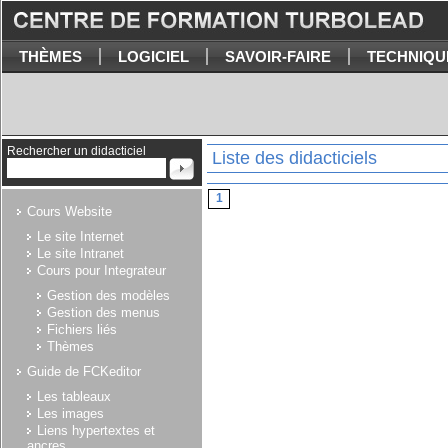
THÈMES
LOGICIEL
SAVOIR-FAIRE
TECHNIQU
Rechercher un didacticiel
Liste des didacticiels
1
Cours Website
Le site Internet
Le site Intranet
Cours pour Integrateur
Gestion des modèles
Gestion des menus
Fichiers liés
Thèmes
Guide de FCKeditor
Les tableaux
Les images
Liens hypertextes et
ancres