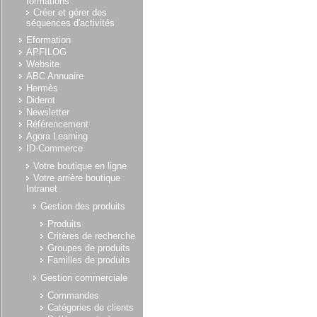
formations
Créer et gérer des
séquences d'activités
Eformation
APFILOG
Website
ABC Annuaire
Hermès
Diderot
Newsletter
Référencement
Agora Learning
ID-Commerce
Votre boutique en ligne
Votre arrière boutique
Intranet
Gestion des produits
Produits
Critères de recherche
Groupes de produits
Familles de produits
Gestion commerciale
Commandes
Catégories de clients