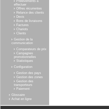
Prélèvements à
effectuer
Offres récurrentes
Relance des clients
Devis
Bons de livraisons
Factures
Chariots
Clients
Gestion de la
communication
Comparateurs de prix
Campagnes
promotionnelles
Statistiques
Configuration
Gestion des pays
Gestion des zones
Gestion des
transporteurs
Paiement
Glossaire
Achat en ligne