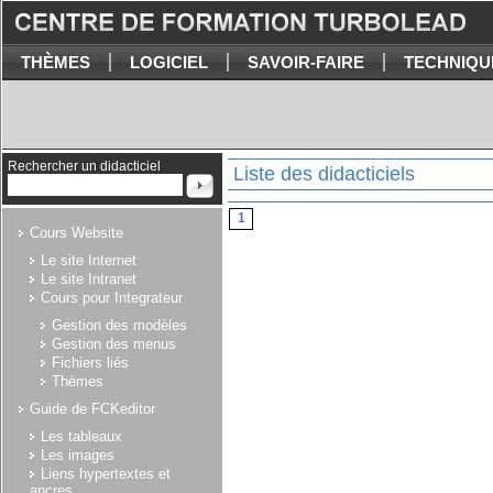
THÈMES
LOGICIEL
SAVOIR-FAIRE
TECHNIQU
Rechercher un didacticiel
Liste des didacticiels
1
Cours Website
Le site Internet
Le site Intranet
Cours pour Integrateur
Gestion des modèles
Gestion des menus
Fichiers liés
Thèmes
Guide de FCKeditor
Les tableaux
Les images
Liens hypertextes et
ancres