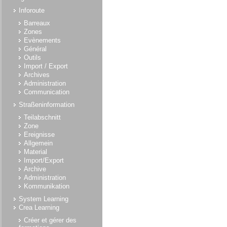
Inforoute
Barreaux
Zones
Evènements
Général
Outils
Import / Export
Archives
Administration
Communication
Straßeninformation
Teilabschnitt
Zone
Ereignisse
Allgemein
Material
Import/Export
Archive
Administration
Kommunikation
System Learning
Crea Learning
Créer et gérer des