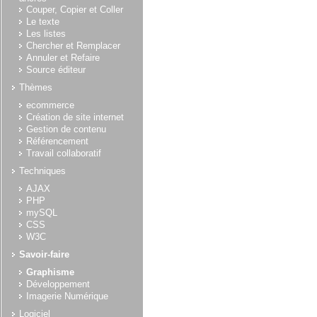
Couper, Copier et Coller
Le texte
Les listes
Chercher et Remplacer
Annuler et Refaire
Source éditeur
Thèmes
ecommerce
Création de site internet
Gestion de contenu
Référencement
Travail collaboratif
Techniques
AJAX
PHP
mySQL
CSS
W3C
Savoir-faire
Graphisme
Développement
Imagerie Numérique
Logiciel