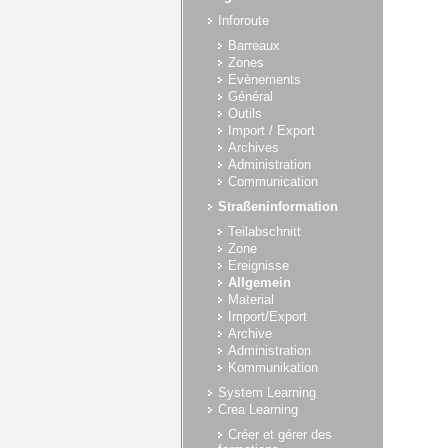
Inforoute
Barreaux
Zones
Evènements
Général
Outils
Import / Export
Archives
Administration
Communication
Straßeninformation
Teilabschnitt
Zone
Ereignisse
Allgemein
Material
Import/Export
Archive
Administration
Kommunikation
System Learning
Crea Learning
Créer et gérer des