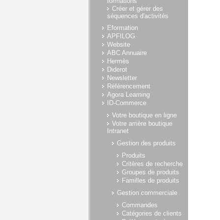
formations
Créer et gérer des
séquences d'activités
Eformation
APFILOG
Website
ABC Annuaire
Hermès
Diderot
Newsletter
Référencement
Agora Learning
ID-Commerce
Votre boutique en ligne
Votre arrière boutique
Intranet
Gestion des produits
Produits
Critères de recherche
Groupes de produits
Familles de produits
Gestion commerciale
Commandes
Catégories de clients