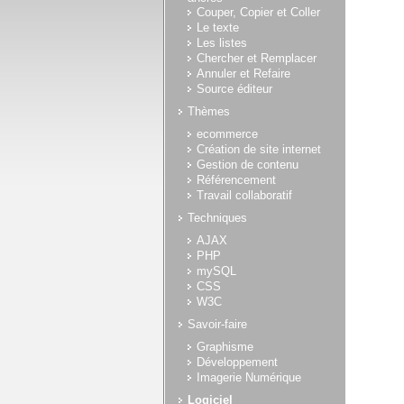
Couper, Copier et Coller
Le texte
Les listes
Chercher et Remplacer
Annuler et Refaire
Source éditeur
Thèmes
ecommerce
Création de site internet
Gestion de contenu
Référencement
Travail collaboratif
Techniques
AJAX
PHP
mySQL
CSS
W3C
Savoir-faire
Graphisme
Développement
Imagerie Numérique
Logiciel