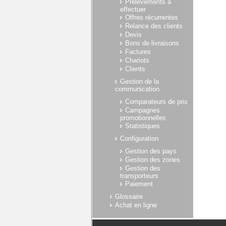
Prélèvements à
effectuer
Offres récurrentes
Relance des clients
Devis
Bons de livraisons
Factures
Chariots
Clients
Gestion de la
communication
Comparateurs de prix
Campagnes
promotionnelles
Statistiques
Configuration
Gestion des pays
Gestion des zones
Gestion des
transporteurs
Paiement
Glossaire
Achat en ligne