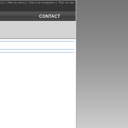
enu
|
Aller au menu
|
Aide à la navigation
|
Plan du site
CONTACT