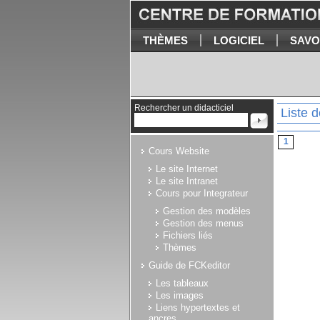
THÈMES
LOGICIEL
SAVO
Rechercher un didacticiel
Liste d
1
Cours Website
Le site Internet
Le site Intranet
Cours pour Integrateur
Gestion des modèles
Gestion des menus
Fichiers liés
Thèmes
Guide de FCKeditor
Les tableaux
Les images
Liens hypertextes et
ancres