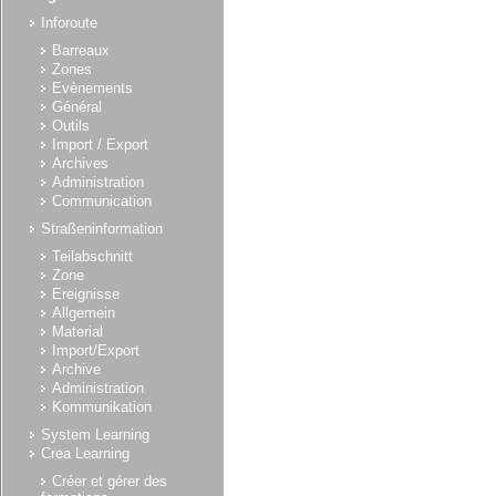
Inforoute
Barreaux
Zones
Evènements
Général
Outils
Import / Export
Archives
Administration
Communication
Straßeninformation
Teilabschnitt
Zone
Ereignisse
Allgemein
Material
Import/Export
Archive
Administration
Kommunikation
System Learning
Crea Learning
Créer et gérer des