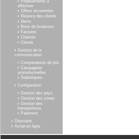
Prélèvements à
effectuer
Offres récurrentes
Relance des clients
Devis
Bons de livraisons
Factures
Chariots
Clients
Gestion de la
communication
Comparateurs de prix
Campagnes
promotionnelles
Statistiques
Configuration
Gestion des pays
Gestion des zones
Gestion des
transporteurs
Paiement
Glossaire
Achat en ligne