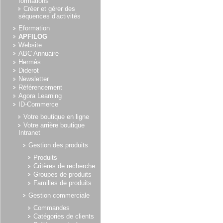
formations
Créer et gérer des
séquences d'activités
Eformation
APFILOG
Website
ABC Annuaire
Hermès
Diderot
Newsletter
Référencement
Agora Learning
ID-Commerce
Votre boutique en ligne
Votre arrière boutique
Intranet
Gestion des produits
Produits
Critères de recherche
Groupes de produits
Familles de produits
Gestion commerciale
Commandes
Catégories de clients