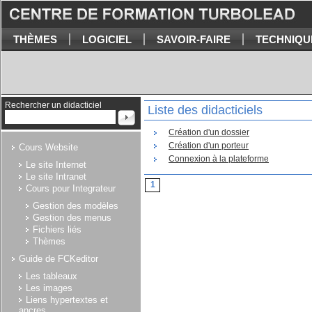
THÈMES
LOGICIEL
SAVOIR-FAIRE
TECHNIQU
Rechercher un didacticiel
Liste des didacticiels
Création d'un dossier
Création d'un porteur
Cours Website
Connexion à la plateforme
Le site Internet
Le site Intranet
1
Cours pour Integrateur
Gestion des modèles
Gestion des menus
Fichiers liés
Thèmes
Guide de FCKeditor
Les tableaux
Les images
Liens hypertextes et
ancres