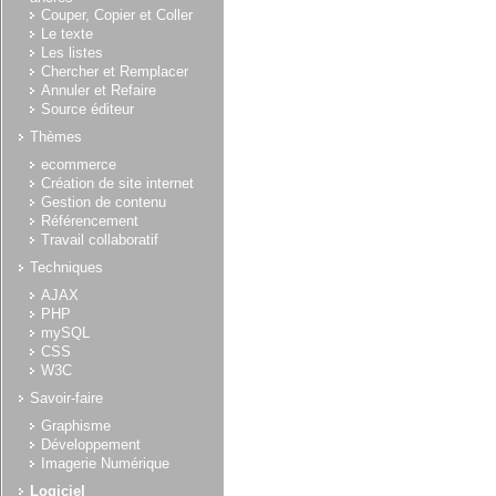
Couper, Copier et Coller
Le texte
Les listes
Chercher et Remplacer
Annuler et Refaire
Source éditeur
Thèmes
ecommerce
Création de site internet
Gestion de contenu
Référencement
Travail collaboratif
Techniques
AJAX
PHP
mySQL
CSS
W3C
Savoir-faire
Graphisme
Développement
Imagerie Numérique
Logiciel