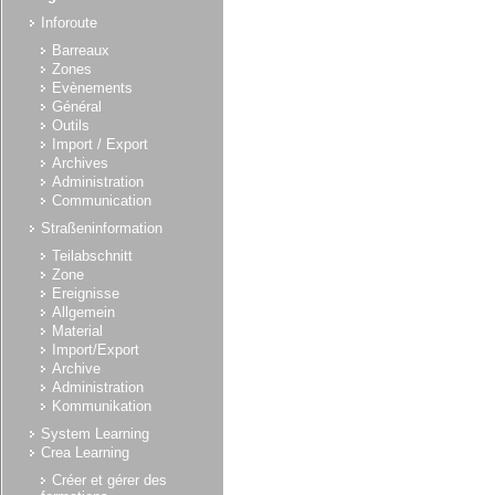
Inforoute
Barreaux
Zones
Evènements
Général
Outils
Import / Export
Archives
Administration
Communication
Straßeninformation
Teilabschnitt
Zone
Ereignisse
Allgemein
Material
Import/Export
Archive
Administration
Kommunikation
System Learning
Crea Learning
Créer et gérer des