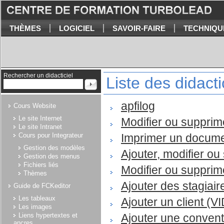
THÈMES
LOGICIEL
SAVOIR-FAIRE
TECHNIQU
Rechercher un didacticiel
Liste des didacti
apfilog
Cours Website
Le site Internet
Modifier ou suppri
Le site Intranet
Cours pour Integrateur
Imprimer un docum
Gestion des modèles
Ajouter, modifier o
Gestion des menus
Fichiers liés
Modifier ou supprim
Thèmes
Ajouter des stagiai
Guide de FCKeditor
Les tableaux
Ajouter un client (
Les images
Liens hypertextes et
Ajouter une conven
ancres