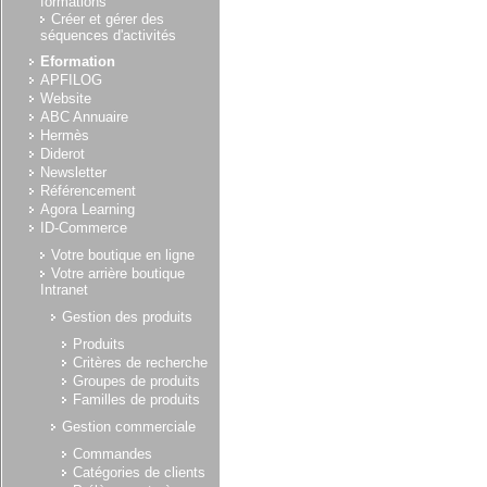
formations
Créer et gérer des
séquences d'activités
Eformation
APFILOG
Website
ABC Annuaire
Hermès
Diderot
Newsletter
Référencement
Agora Learning
ID-Commerce
Votre boutique en ligne
Votre arrière boutique
Intranet
Gestion des produits
Produits
Critères de recherche
Groupes de produits
Familles de produits
Gestion commerciale
Commandes
Catégories de clients