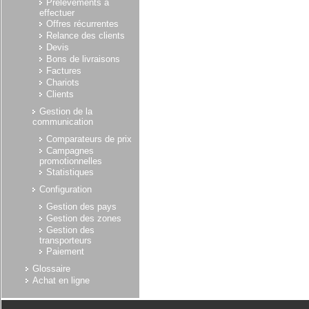
Prélèvements à
effectuer
Offres récurrentes
Relance des clients
Devis
Bons de livraisons
Factures
Chariots
Clients
Gestion de la
communication
Comparateurs de prix
Campagnes
promotionnelles
Statistiques
Configuration
Gestion des pays
Gestion des zones
Gestion des
transporteurs
Paiement
Glossaire
Achat en ligne