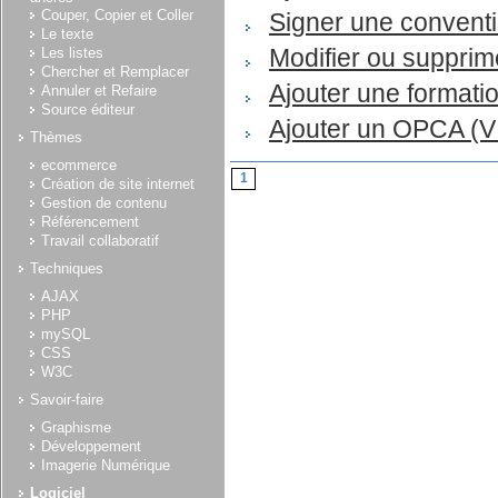
Couper, Copier et Coller
Signer une convent
Le texte
Modifier ou supprim
Les listes
Chercher et Remplacer
Ajouter une formati
Annuler et Refaire
Source éditeur
Ajouter un OPCA (
Thèmes
ecommerce
1
Création de site internet
Gestion de contenu
Référencement
Travail collaboratif
Techniques
AJAX
PHP
mySQL
CSS
W3C
Savoir-faire
Graphisme
Développement
Imagerie Numérique
Logiciel