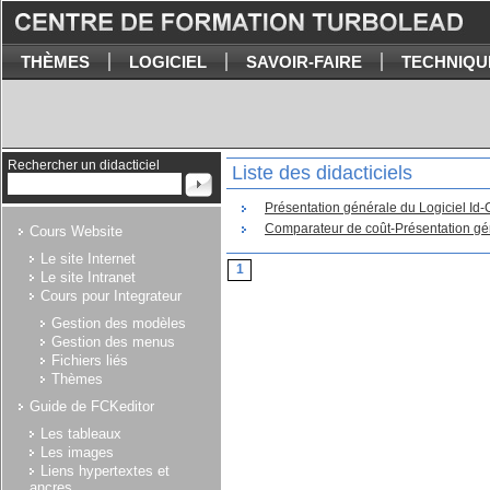
THÈMES
LOGICIEL
SAVOIR-FAIRE
TECHNIQU
Rechercher un didacticiel
Liste des didacticiels
Présentation générale du Logiciel I
Comparateur de coût-Présentation gé
Cours Website
Le site Internet
1
Le site Intranet
Cours pour Integrateur
Gestion des modèles
Gestion des menus
Fichiers liés
Thèmes
Guide de FCKeditor
Les tableaux
Les images
Liens hypertextes et
ancres