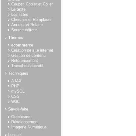
Couper, Copier et Coller
Le texte
Les listes
Chercher et Remplacer
Annuler et Refaire
Source éditeur
Thèmes
ecommerce
Création de site internet
Gestion de contenu
Référencement
Travail collaboratif
Techniques
AJAX
PHP
mySQL
CSS
W3C
Savoir-faire
Graphisme
Développement
Imagerie Numérique
Logiciel