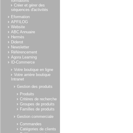
formations
Créer et gérer des
séquences d'activités
Eformation
APFILOG
Website
ABC Annuaire
Hermès
Diderot
Newsletter
Référencement
Agora Learning
ID-Commerce
Votre boutique en ligne
Votre arrière boutique
Intranet
Gestion des produits
Produits
Critères de recherche
Groupes de produits
Familles de produits
Gestion commerciale
Commandes
Catégories de clients