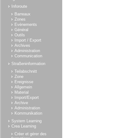
Inforoute
Barreaux
Zones
Evènements
Général
Outils
Import / Export
Archives
Administration
Communication
Straßeninformation
Teilabschnitt
Zone
Ereignisse
Allgemein
Material
Import/Export
Archive
Administration
Kommunikation
System Learning
Crea Learning
Créer et gérer des