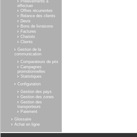
Prélèvements à
effectuer
Offres récurrentes
Relance des clients
Devis
Bons de livraisons
Factures
Chariots
Clients
Gestion de la
communication
Comparateurs de prix
Campagnes
promotionnelles
Statistiques
Configuration
Gestion des pays
Gestion des zones
Gestion des
transporteurs
Paiement
Glossaire
Achat en ligne