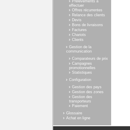
Prélèvements à
effectuer
Offres récurrentes
Relance des clients
Devis
Bons de livraisons
Factures
Chariots
Clients
Gestion de la
communication
Comparateurs de prix
Campagnes
promotionnelles
Statistiques
Configuration
Gestion des pays
Gestion des zones
Gestion des
transporteurs
Paiement
Glossaire
Achat en ligne