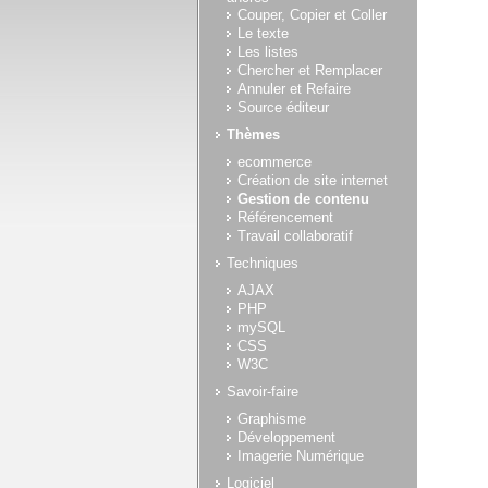
Couper, Copier et Coller
Le texte
Les listes
Chercher et Remplacer
Annuler et Refaire
Source éditeur
Thèmes
ecommerce
Création de site internet
Gestion de contenu
Référencement
Travail collaboratif
Techniques
AJAX
PHP
mySQL
CSS
W3C
Savoir-faire
Graphisme
Développement
Imagerie Numérique
Logiciel