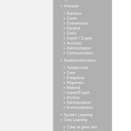
Inforoute
Barreaux
Zones
Evènements
Général
Outils
Import / Export
Archives
Administration
Communication
Straßeninformation
Teilabschnitt
Zone
Ereignisse
Allgemein
Material
Import/Export
Archive
Administration
Kommunikation
System Learning
Crea Learning
Créer et gérer des