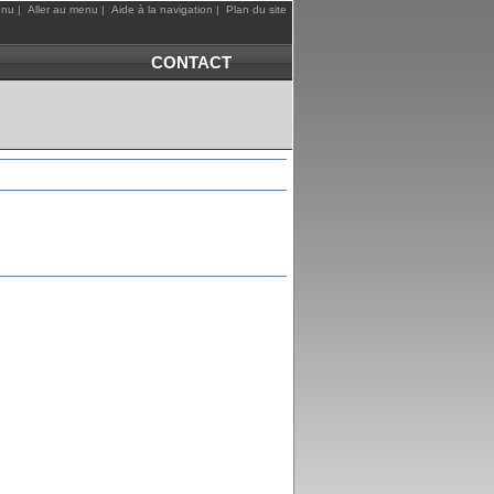
enu
|
Aller au menu
|
Aide à la navigation
|
Plan du site
CONTACT