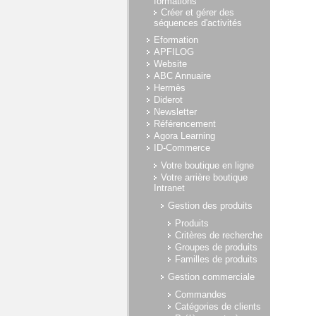
formations
Créer et gérer des
séquences d'activités
Eformation
APFILOG
Website
ABC Annuaire
Hermès
Diderot
Newsletter
Référencement
Agora Learning
ID-Commerce
Votre boutique en ligne
Votre arrière boutique
Intranet
Gestion des produits
Produits
Critères de recherche
Groupes de produits
Familles de produits
Gestion commerciale
Commandes
Catégories de clients