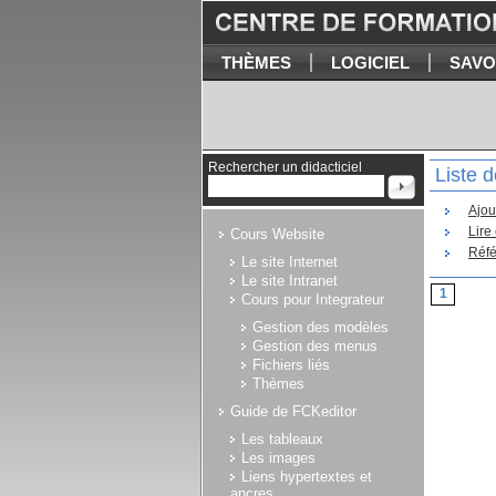
THÈMES
LOGICIEL
SAVO
Rechercher un didacticiel
Liste d
Ajou
Lire
Cours Website
Réfé
Le site Internet
Le site Intranet
1
Cours pour Integrateur
Gestion des modèles
Gestion des menus
Fichiers liés
Thèmes
Guide de FCKeditor
Les tableaux
Les images
Liens hypertextes et
ancres