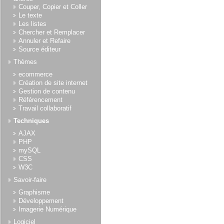
Couper, Copier et Coller
Le texte
Les listes
Chercher et Remplacer
Annuler et Refaire
Source éditeur
Thèmes
ecommerce
Création de site internet
Gestion de contenu
Référencement
Travail collaboratif
Techniques
AJAX
PHP
mySQL
CSS
W3C
Savoir-faire
Graphisme
Développement
Imagerie Numérique
Logiciel