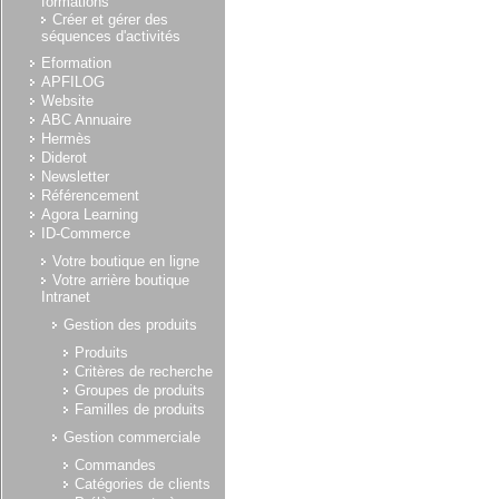
formations
Créer et gérer des
séquences d'activités
Eformation
APFILOG
Website
ABC Annuaire
Hermès
Diderot
Newsletter
Référencement
Agora Learning
ID-Commerce
Votre boutique en ligne
Votre arrière boutique
Intranet
Gestion des produits
Produits
Critères de recherche
Groupes de produits
Familles de produits
Gestion commerciale
Commandes
Catégories de clients