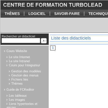
THÈMES
LOGICIEL
SAVOIR-FAIRE
TECHNIQU
Rechercher un didacticiel
Liste des didacticiels
1
Cours Website
Le site Internet
Le site Intranet
Cours pour Integrateur
Gestion des modèles
Gestion des menus
Fichiers liés
Thèmes
Guide de FCKeditor
Les tableaux
Les images
Liens hypertextes et
ancres