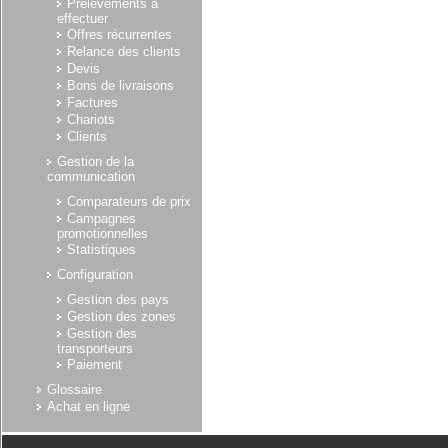
Prélèvements à
effectuer
Offres récurrentes
Relance des clients
Devis
Bons de livraisons
Factures
Chariots
Clients
Gestion de la
communication
Comparateurs de prix
Campagnes
promotionnelles
Statistiques
Configuration
Gestion des pays
Gestion des zones
Gestion des
transporteurs
Paiement
Glossaire
Achat en ligne