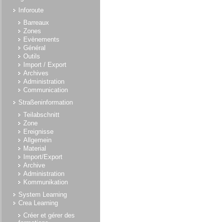
Inforoute
Barreaux
Zones
Evènements
Général
Outils
Import / Export
Archives
Administration
Communication
Straßeninformation
Teilabschnitt
Zone
Ereignisse
Allgemein
Material
Import/Export
Archive
Administration
Kommunikation
System Learning
Crea Learning
Créer et gérer des